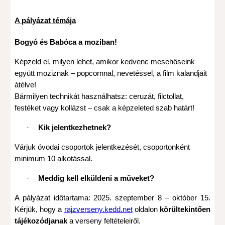
A pályázat témája
Bogyó és Babóca a moziban!
Képzeld el, milyen lehet, amikor kedvenc mesehőseink
együtt moziznak – popcornnal, nevetéssel, a film kalandjait
átélve!
Bármilyen technikát használhatsz: ceruzát, filctollat,
festéket vagy kollázst – csak a képzeleted szab határt!
·
Kik jelentkezhetnek?
Várjuk óvodai csoportok jelentkezését, csoportonként
minimum 10 alkotással.
·
Meddig kell elküldeni a műveket?
A pályázat időtartama: 2025. szeptember 8 – október 15.
Kérjük, hogy a
rajzverseny.kedd.net
oldalon
körültekintően
tájékozódjanak
a verseny feltételeiről.