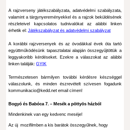
A rajzverseny játékszabályzata, adatvédelmi szabályzata,
valamint a tárgynyereményekkel és a rajzok beküldésének
részleteivel kapcsolatos tudnivalókat az alábbi linken
érhetik el:
Játékszabályzat és adatvédelmi szabályzat
A korábbi rajzversenyek és az óvodákkal évek óta tartó
együttműködésünk tapasztalatai alapján összegyűjtöttük a
leggyakoribb kérdéseket. Ezekre a válaszokat az alábbi
linken találják:
GYIK
Természetesen bármilyen további kérdésre készséggel
válaszolunk, és minden észrevételt szívesen fogadunk
kommunikacio@kedd.net email címen!
Bogyó és Babóca 7. – Mesék a pöttyös házból
Mindenkinek van egy kedvenc meséje!
Az új mozifilmben a kis barátok összegyűlnek, hogy