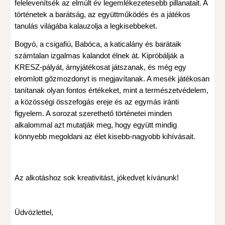
felelevenítsék az elmúlt év legemlékezetesebb pillanatait. A
történetek a barátság, az együttműködés és a játékos
tanulás világába kalauzolja a legkisebbeket.
Bogyó, a csigafiú, Babóca, a katicalány és barátaik
számtalan izgalmas kalandot élnek át. Kipróbálják a
KRESZ-pályát, árnyjátékosat játszanak, és még egy
elromlott gőzmozdonyt is megjavítanak. A mesék játékosan
tanítanak olyan fontos értékeket, mint a természetvédelem,
a közösségi összefogás ereje és az egymás iránti
figyelem. A sorozat szerethető történetei minden
alkalommal azt mutatják meg, hogy együtt mindig
könnyebb megoldani az élet kisebb-nagyobb kihívásait.
Az alkotáshoz sok kreativitást, jókedvet kívánunk!
Üdvözlettel,