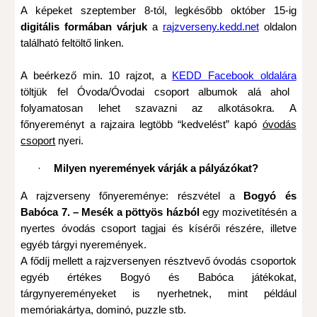
A képeket szeptember 8-tól, legkésőbb október 15-ig
digitális formában várjuk
a
rajzverseny.kedd.net
oldalon
található feltöltő linken.
A beérkező min. 10 rajzot, a
KEDD Facebook oldalára
töltjük fel Óvoda/Óvodai csoport albumok alá ahol
folyamatosan lehet szavazni az alkotásokra. A
főnyereményt a rajzaira legtöbb “kedvelést” kapó
óvodás
csoport
nyeri.
·
Milyen nyeremények várják a pályázókat?
A rajzverseny főnyereménye: részvétel a
Bogyó és
Babóca 7. – Mesék a pöttyös házból
egy mozivetítésén a
nyertes óvodás csoport tagjai és kísérői részére, illetve
egyéb tárgyi nyeremények.
A fődíj mellett a rajzversenyen résztvevő óvodás csoportok
egyéb értékes Bogyó és Babóca játékokat,
tárgynyereményeket is nyerhetnek, mint például
memóriakártya, dominó, puzzle stb.