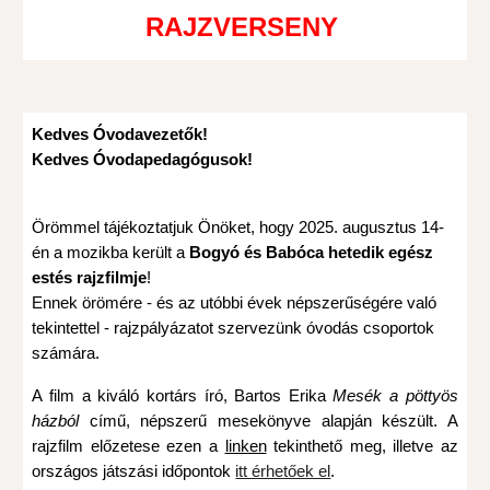
RAJZVERSENY
Kedves Óvodavezetők!
Kedves Óvodapedagógusok!
Örömmel tájékoztatjuk Önöket, hogy 2025. augusztus 14-
én a mozikba került a
Bogyó és Babóca hetedik egész
estés rajzfilmje
!
Ennek örömére - és az utóbbi évek népszerűségére való
tekintettel - rajzpályázatot szervezünk óvodás csoportok
számára.
A film a kiváló kortárs író, Bartos Erika
Mesék a pöttyös
házból
című, népszerű mesekönyve alapján készült. A
rajzfilm előzetese ezen a
linken
tekinthető meg, illetve az
országos játszási időpontok
itt érhetőek el
.