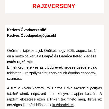
RAJZVERSENY
Kedves Óvodavezetők!
Kedves Óvodapedagógusok!
Örömmel tájékoztatjuk Önöket, hogy 2025. augusztus 14-
én a mozikba került a
Bogyó és Babóca hetedik egész
estés rajzfilmje
!
Ennek örömére - és az utóbbi évek népszerűségére való
tekintettel - rajzpályázatot szervezünk óvodás csoportok
számára.
A film a kiváló kortárs író, Bartos Erika
Mesék a pöttyös
házból
című, népszerű mesekönyve alapján készült. A
rajzfilm előzetese ezen a
linken
tekinthető meg, illetve az
országos játszási időpontok
itt érhetőek el
.