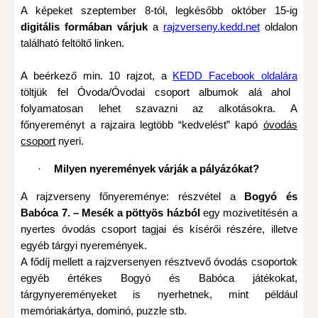
A képeket szeptember 8-tól, legkésőbb október 15-ig
digitális formában várjuk
a
rajzverseny.kedd.net
oldalon
található feltöltő linken.
A beérkező min. 10 rajzot, a
KEDD Facebook oldalára
töltjük fel Óvoda/Óvodai csoport albumok alá ahol
folyamatosan lehet szavazni az alkotásokra. A
főnyereményt a rajzaira legtöbb “kedvelést” kapó
óvodás
csoport
nyeri.
·
Milyen nyeremények várják a pályázókat?
A rajzverseny főnyereménye: részvétel a
Bogyó és
Babóca 7. – Mesék a pöttyös házból
egy mozivetítésén a
nyertes óvodás csoport tagjai és kísérői részére, illetve
egyéb tárgyi nyeremények.
A fődíj mellett a rajzversenyen résztvevő óvodás csoportok
egyéb értékes Bogyó és Babóca játékokat,
tárgynyereményeket is nyerhetnek, mint például
memóriakártya, dominó, puzzle stb.