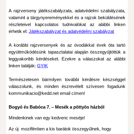
A rajzverseny játékszabályzata, adatvédelmi szabályzata,
valamint a tárgynyereményekkel és a rajzok beküldésének
részleteivel kapcsolatos tudnivalókat az alábbi linken
érhetik el:
Játékszabályzat és adatvédelmi szabályzat
A korábbi rajzversenyek és az óvodákkal évek óta tartó
együttműködésünk tapasztalatai alapján összegyűjtöttük a
leggyakoribb kérdéseket. Ezekre a válaszokat az alábbi
linken találják:
GYIK
Természetesen bármilyen további kérdésre készséggel
válaszolunk, és minden észrevételt szívesen fogadunk
kommunikacio@kedd.net email címen!
Bogyó és Babóca 7. – Mesék a pöttyös házból
Mindenkinek van egy kedvenc meséje!
Az új mozifilmben a kis barátok összegyűlnek, hogy