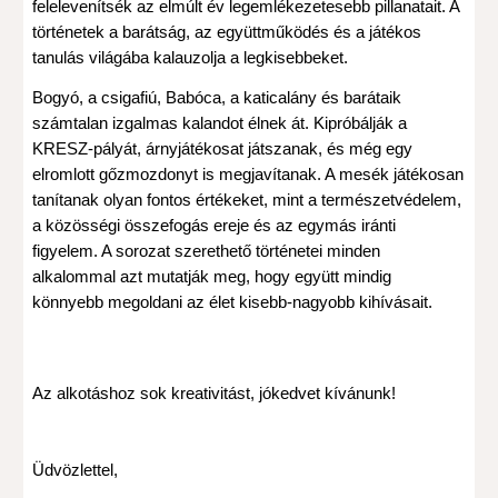
felelevenítsék az elmúlt év legemlékezetesebb pillanatait. A
történetek a barátság, az együttműködés és a játékos
tanulás világába kalauzolja a legkisebbeket.
Bogyó, a csigafiú, Babóca, a katicalány és barátaik
számtalan izgalmas kalandot élnek át. Kipróbálják a
KRESZ-pályát, árnyjátékosat játszanak, és még egy
elromlott gőzmozdonyt is megjavítanak. A mesék játékosan
tanítanak olyan fontos értékeket, mint a természetvédelem,
a közösségi összefogás ereje és az egymás iránti
figyelem. A sorozat szerethető történetei minden
alkalommal azt mutatják meg, hogy együtt mindig
könnyebb megoldani az élet kisebb-nagyobb kihívásait.
Az alkotáshoz sok kreativitást, jókedvet kívánunk!
Üdvözlettel,