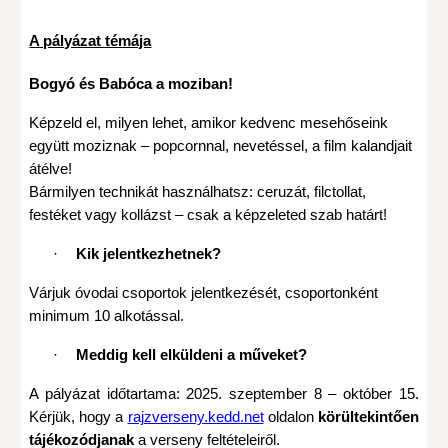
A pályázat témája
Bogyó és Babóca a moziban!
Képzeld el, milyen lehet, amikor kedvenc mesehőseink
együtt moziznak – popcornnal, nevetéssel, a film kalandjait
átélve!
Bármilyen technikát használhatsz: ceruzát, filctollat,
festéket vagy kollázst – csak a képzeleted szab határt!
·
Kik jelentkezhetnek?
Várjuk óvodai csoportok jelentkezését, csoportonként
minimum 10 alkotással.
·
Meddig kell elküldeni a műveket?
A pályázat időtartama: 2025. szeptember 8 – október 15.
Kérjük, hogy a
rajzverseny.kedd.net
oldalon
körültekintően
tájékozódjanak
a verseny feltételeiről.